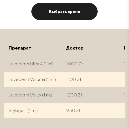
Выбрать время
Препарат
Доктор
Гл
Juvederm Ultra 4 (1 ml)
1000 Zł
14
Juvederm Voluma (1 ml)
1100 Zł
15
Juvederm Volux (1 ml)
1200 Zł
18
Stylage L (1 ml)
950 Zł