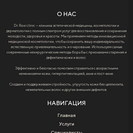
О НАС
Dr. Roxi clinic — клиника эстетической медицины, косметологии и
дерматологии с полным спектром услуг для восстановления и сохранения
молодости, здоровья и красоты. Мы применяем методы инновационной
медицинской косметологии, чтобы сохранить вашу индивидуальность,
естественную привлекательность и очарование. Используем самые
современные нехирургические методы борьбы с признаками старения и
дефектами кожи и волос.
Эффективно и безопасно помогаем справиться с возрастными
изменениями кожи, гиперпигментацией, акне и пост-акне.
Создаем и поддерживаем стройность, упругость кожи без целлюлита,
нежелательных волос и других внешних дефектов.
НАВИГАЦИЯ
Главная
Услуги
Специалисты