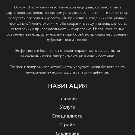
Dr. Roxi clinic — клиника эстетической медицины, косметологии и
дерматологии с полным спектром услуг для восстановления и сохранения
молодости, здоровья и красоты. Мы применяем методы инновационной
медицинской косметологии, чтобы сохранить вашу индивидуальность,
естественную привлекательность и очарование. Используем самые
современные нехирургические методы борьбы с признаками старения и
дефектами кожи и волос.
Эффективно и безопасно помогаем справиться с возрастными
изменениями кожи, гиперпигментацией, акне и пост-акне.
Создаем и поддерживаем стройность, упругость кожи без целлюлита,
нежелательных волос и других внешних дефектов.
НАВИГАЦИЯ
Главная
Услуги
Специалисты
Прайс
О клинике