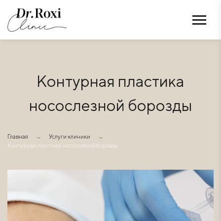
Контурная пластика
носослезной борозды
Главная
→
Услуги клиники
→
Контурная пластика носослезной борозды